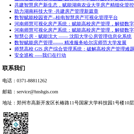
共建智慧房产新生态，赋能湖南农业大学房产精细化管控
助力湖南科技大学 ·共建房产管理新篇章
数智赋能校园资产--桂电智慧房产可视化管理平台
河南师慧可视化房产系统：赋能高校房产管理，解锁数字
河南师慧可视化房产系统：赋能高校房产管理，解锁数字
智慧公房・赋能沈大 —— 沈阳大学公房管理信息化系统
数智赋能房产管理------- 精准服务哈尔滨师范大学发展
师慧高校 GIS 房产综合管理系统：破解高校房产管理难
安全巡检 -----我们在行动
联系我们
电话：0371-88811262
邮箱：service@hnshgis.com
地址：郑州市高新开发区长椿路11号国家大学科技园1号楼10层